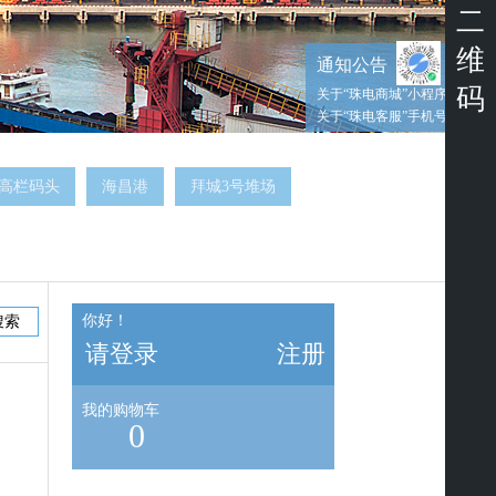
二
维
通知公告
码
关于“珠电商城”小程序上线的
关于“珠电客服”手机号码及微
高栏码头
海昌港
拜城3号堆场
你好！
搜索
请登录
注册
我的购物车
0