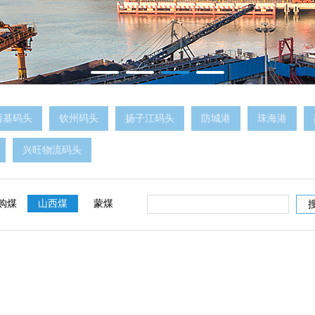
西基码头
钦州码头
扬子江码头
防城港
珠海港
兴旺物流码头
购煤
山西煤
蒙煤