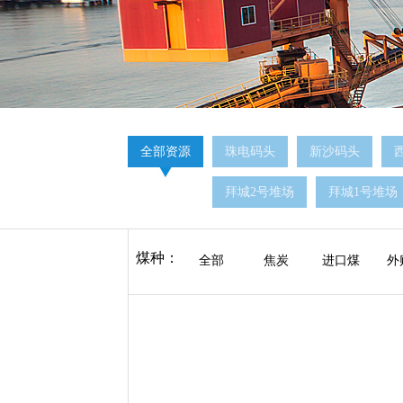
全部资源
珠电码头
新沙码头
拜城2号堆场
拜城1号堆场
煤种：
全部
焦炭
进口煤
外